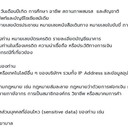
เพศ วันเดือนปีเกิด การศึกษา อาชีพ สถานภาพสมรส และสัญชาติ
ศัพท์และบัญชีโซเชียลมีเดีย
นหมายเลขบัตรประชาชน หมายเลขหนังสือเดินทาง หมายเลขใบขับขี่
ของท่าน หมายเลขบัตรเครดิต รายละเอียดบัญชีธนาคาร
านในเรื่องเครดิต ความน่าเชื่อถือ หรือประวัติทางการเงิน
รณีที่เกี่ยวข้อง
น์ของท่าน
ชัน หรือเทคโนโลยีอื่น ๆ ของบริษัทฯ รวมทั้ง IP Address และข้อมูลอ
รรมตามกฎหมาย เช่น กฎหมายล้มละลาย กฎหมายว่าด้วยการฟอกเงิน
มายภาษีอากร การเป็นสมาชิกองค์กร วิชาชีพ หรือสมาคมการค้า
ส่วนบุคคลที่อ่อนไหว (sensitive data) ของท่าน เช่น
าพยาบาล