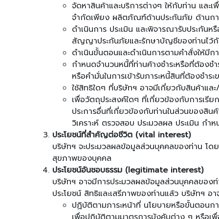
จัดหาสินค้าและบริการต่างๆ ให้กับท่าน และเพ
จำกัดเพียง ผลิตภัณฑ์ด้านประกันภัย ด้านกา
ดำเนินการ ประเมิน และพิจารณารับประกันหรื
สัญญาประกันภัยและรักษาบัญชีของท่านไว้กั
ดำเนินขั้นตอนและดำเนินการตามคำสั่งให้มีกา
กำหนดจำนวนหนี้ที่ท่านค้างชำระหรือที่ต้องชำร
หรือคำมั่นในการเข้ารับภาระหนี้สินที่ต้องชำร
ใช้สิทธิใดๆ ที่บริษัทฯ อาจมีเกี่ยวกับสินค้าและ
เพื่อวัตถุประสงค์ใดๆ ที่เกี่ยวข้องกับการเร
ประการอื่นที่เกี่ยวข้องกับท่านในส่วนของสินค
วิเคราะห์ ตรวจสอบ ประมวลผล ประเมิน กำหนด
ประโยชน์ที่สำคัญต่อชีวิต (vital interest)
บริษัทฯ
จะประมวลผลข้อมูลส่วนบุคคลของท่าน โดยยึด
สุขภาพของบุคคล
ประโยชน์อันชอบธรรม (legitimate interest)
บริษัทฯ
อาจมีการประมวลผลข้อมูลส่วนบุคคลของท่าน
ประโยชน์ สิทธิและเสรีภาพของท่านแล้ว บริษัทฯ อ
ปฏิบัติตามภาระหน้าที่ นโยบายหรือขั้นตอนก
เพื่อปฏิบัติตามมาตรการบังคับต่าง ๆ หรือเ