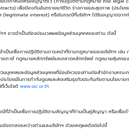
ายได้กำหนดหรืออนุญาตไว้ (การปฏิบัติตามกฎหมาย หรือ legal c
tracts) เพื่อป้องกันอันตรายแก่ชีวิต ร่างกายและสุขภาพ (ประโยชน์
ฯ (legitimate interest) หรือในกรณีที่บริษัทฯ ได้รับอนุญาตจาก
บริษัทฯ อาจจำเป็นต้องประมวลผลข้อมูลส่วนบุคคลของท่าน ดังนี้
ี่จำเป็นเพื่อการปฏิบัติตามภาระหน้าที่ตามกฎหมายของบริษัทฯ เช่
ภาษี กฎหมายหลักทรัพย์และตลาดหลักทรัพย์ กฎหมายคุ้มครองข
ลส่วนบุคคลและข้อมูลส่วนบุคคลที่อ่อนไหวของท่านต่อสำนักงานคณะ
่อประโยชน์ในการกำกับดูแลและส่งเสริมธุรกิจประกันภัยตามนโยบายก
่เว็บไซต์
www.oic.or.th
ีที่จำเป็นเพื่อการปฏิบัติตามสัญญาที่ท่านเป็นคู่สัญญา หรือเพื
ข้อตกลงระหว่างท่านและบริษัทฯ ด้วยเหตุผลดังต่อไปนี้