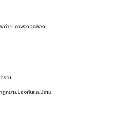
 ภาพถ่าย ภาพจากกล้อง
ุปกรณ์
 กฎหมายป้องกันและปราบ