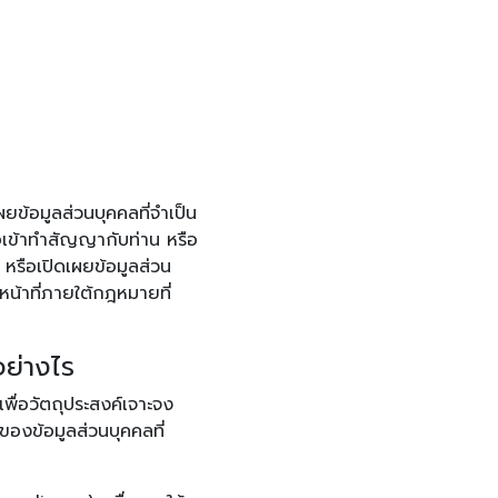
ยข้อมูลส่วนบุคคลที่จำเป็น
รือเข้าทำสัญญากับท่าน หรือ
 หรือเปิดเผยข้อมูลส่วน
หน้าที่ภายใต้กฎหมายที่
อย่างไร
พื่อวัตถุประสงค์เจาะจง
องข้อมูลส่วนบุคคลที่