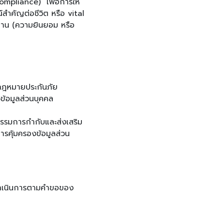
ompliance) เพื่อการให้
สำคัญต่อชีวิต หรือ vital
ท่าน (ความยินยอม หรือ
น กฎหมายประกันภัย
้อมูลส่วนบุคคล
กรรมการกำกับและส่งเสริม
ารคุ้มครองข้อมูลส่วน
่อดำเนินการตามคำขอของ