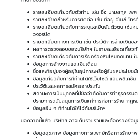
ท่านกับบริษัทฯ
รายละเอียดเกี่ยวกับตัวท่าน เช่น ชื่อ นามสกุล 
รายละเอียดสำหรับการติดต่อ เช่น ที่อยู่ อีเมล์ โทร
รายละเอียดเกี่ยวกับการระบุและยืนยันตัวตน เช่
วงจรปิด
รายละเอียดทางการเงิน เช่น ประวัติการจ่ายเงิน
ผลการตรวจสอบของบริษัทฯ ในรายละเอียดเกี่ยวกับท่
รายละเอียดเกี่ยวกับการเรียกร้องสินไหมทดแทน ในก
ข้อมูลการจ้างงานและเงินเดือน
ชื่อและที่อยู่ของผู้อยู่ในอุปการะหรือผู้รับผลประโยช
ข้อมูลเกี่ยวกับการที่ท่านได้ใช้เว็บไซต์ แอปพลิเค
ประวัติและผลการสมัครเอาประกัน
สถานะการเป็นบุคคลที่มีข้อจำกัดในการทำธุรก
ปรามการสนับสนุนการเงินแก่การก่อการร้าย กฎห
ข้อมูลอื่น ๆ ที่ท่านได้ให้ไว้กับบริษัทฯ
นอกจากนี้แล้ว บริษัทฯ อาจเก็บรวบรวมและถือครองข้อมูล
ข้อมูลสุขภาพ ข้อมูลทางการแพทย์หรือการรักษ