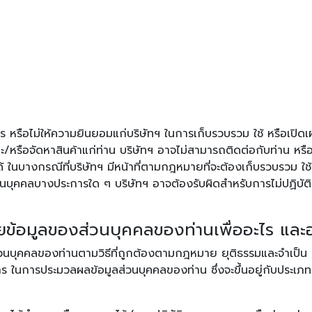
ร หรือไม่ให้ความยินยอมแก่บริษัทฯ ในการเก็บรวบรวม ใช้ หรือเปิดเผ
รและ/หรือจัดหาสินค้าแก่ท่าน บริษัทฯ อาจไม่สามารถติดต่อกับท่าน ห
ด้ ในบางกรณีที่บริษัทฯ มีหน้าที่ตามกฎหมายที่จะต้องเก็บรวบรวม ใช้
วนบุคคลบางประการใด ๆ บริษัทฯ อาจต้องรับผิดสำหรับการไม่ปฏิบัติ
ผยข้อมูลของส่วนบุคคลของท่านเพื่ออะไร และ
่วนบุคคลของท่านตามวิธีที่ถูกต้องตามกฎหมาย ยุติธรรมและจำเป็น เ
ในการประมวลผลข้อมูลส่วนบุคคลของท่าน ซึ่งจะขึ้นอยู่กับประเภทข