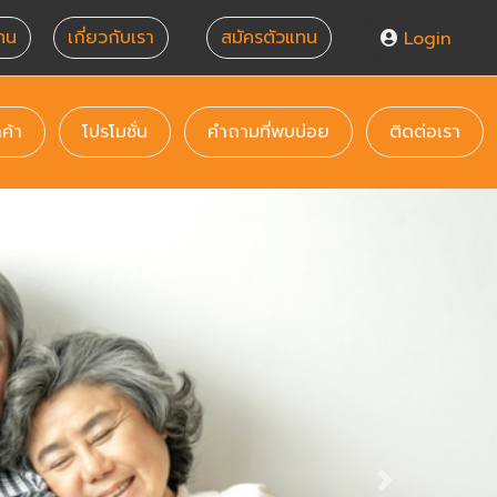
ทน
เกี่ยวกับเรา
สมัครตัวแทน
Login
(current)
(current)
(current)
(cur
กค้า
โปรโมชั่น
คำถามที่พบบ่อย
ติดต่อเรา
Next