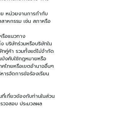
หมาย หน่วยงานการกำกับ
ตสาหกรรม เช่น สภาหรือ
 หรือแนวทาง
้ง บริษัทร่วมหรือบริษัทใน
คู่ค้า รวมทั้งแต่ไม่จำกัด
บังคับใช้กฎหมายหรือ
เทศไทยหรือเขตอำนาจอื่นๆ
ารจัดการข้อร้องเรียน
นที่เกี่ยวข้องกับท่านในส่วน
ห์ ตรวจสอบ ประมวลผล