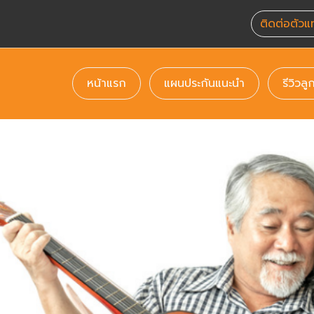
ติดต่อตัวแ
(current)
(current)
หน้าแรก
แผนประกันแนะนำ
รีวิวลู